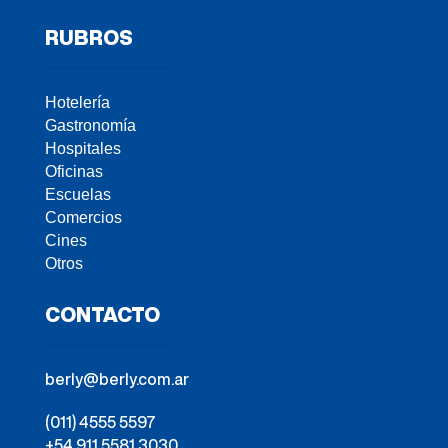
RUBROS
Hotelería
Gastronomía
Hospitales
Oficinas
Escuelas
Comercios
Cines
Otros
CONTACTO
berly@berly.com.ar
(011) 4555 5597
+54 911 5581 3030